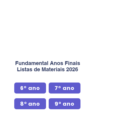
internalizar os conhecimentos
adquiridos;
b) suscitar dúvidas que possam ser
dirimidas rapidamente pelos
professores, de forma que a
qualidade do desempenho do
aluno seja mantida.
Fundamental Anos Finais
Listas de Materiais 2026
6° ano
7° ano
8° ano
9° ano