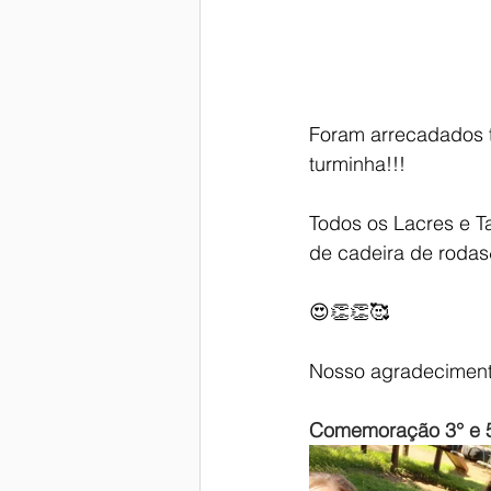
Foram arrecadados 
turminha!!!
Todos os Lacres e T
de cadeira de roda
😍👏👏🥰
Nosso agradecimento
Comemoração 3° e 5