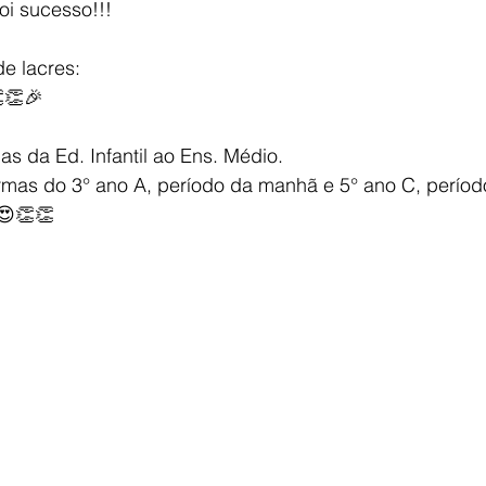
i sucesso!!!
e lacres:
👏🎉
as da Ed. Infantil ao Ens. Médio.
urmas do 3° ano A, período da manhã e 5° ano C, períod
😍👏👏